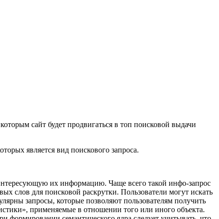
 которым сайт будет продвигаться в топ поисковой выдачи
торых является вид поискового запроса.
 интересующую их информацию. Чаще всего такой инфо-запрос
евых слов для поисковой раскрутки. Пользователи могут искать
улярны запросы, которые позволяют пользователям получить
истики», применяемые в отношении того или иного объекта.
При формировании семантического ядра следует учитывать, что