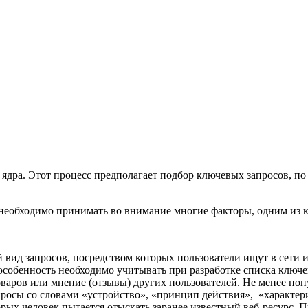
ядра. Этот процесс предполагает подбор ключевых запросов, по
необходимо принимать во внимание многие факторы, одним из ко
й вид запросов, посредством которых пользователи ищут в сети
у особенность необходимо учитывать при разработке списка ключ
аров или мнение (отзывы) других пользователей. Не менее поп
просы со словами «устройство», «принцип действия», «характер
орых человек пытается отыскать заранее известный веб-ресурс. 