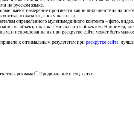
ями на русском языке.
оторые имеют намерение произвести какие-либо действия на иск
упить», «заказать», «покупка» и т.д.
ателем определенного мультимедийного контента – фото, видео, 
азания на объект, так как сами являются объектом. Например, «
тным, и использование их при раскрутке сайта может быть мало
 привело к оптимальным результатам при
раскрутке сайта
, лучше
екстная реклама
Продвижение в соц. сетях