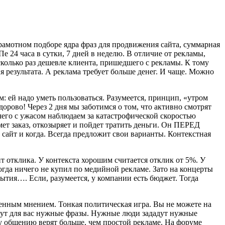
рамотном подборе ядра фраз для продвижения сайта, суммарная
 24 часа в сутки, 7 дней в неделю. В отличие от рекламы,
сколько раз дешевле клиента, пришедшего с рекламы. К тому
ия результата. А реклама требует больше денег. И чаще. Можно
ей надо уметь пользоваться. Разумеется, принцип, «утром
дорово! Через 2 дня мы заботимся о том, что активно смотрят
чего с ужасом наблюдаем за катастрофической скоростью
ет заказ, откозыряет и пойдет тратить деньги. Он ПЕРЕД
 сайт и когда. Всегда предложит свои варианты. Контекстная
нт отклика. У контекста хорошим считается отклик от 5%. У
гда ничего не купил по медийной рекламе. Зато на концерты
ытия…. Если, разумеется, у компании есть бюджет. Тогда
енным мнением. Тонкая политическая игра. Вы не можете на
ажут для вас нужные фразы. Нужные люди зададут нужные
 общению верят больше, чем простой рекламе. На форуме