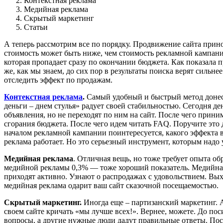
Контекстная реклама
Медийная реклама
Скрытый маркетинг
Статьи
А теперь рассмотрим все по порядку. Продвижение сайта прин
стоимость может быть ниже, чем стоимость рекламной кампании
которая пропадает сразу по окончании бюджета. Как показала 
же, как мы знаем, до сих пор в результаты поиска верят сильне
отследить эффект по продажам.
Контекстная реклама
.
Самый удобный и быстрый метод донесе
деньги – днем стулья» радует своей стабильностью. Сегодня де
объявления, но не переходят по ним на сайт. После чего прин
сгорания бюджета. После чего идем читать FAQ. Поручите это
началом рекламной кампании поинтересуется, какого эффекта в
реклама работает. Но это серьезный инструмент, которым надо
Медийная реклама
. Отличная вещь, но тоже требует опыта об
медийной рекламы 0,3% — тоже хороший показатель. Медийная 
приходят активно. Узнают о распродажах с удовольствием. Вых
медийная реклама одарит ваш сайт сказочной посещаемостью.
Скрытый маркетинг.
Иногда еще – партизанский маркетинг. 
своем сайте кричать «мы лучше всех!». Вернее, можете. До по
вопросы, а другие нужные люди дадут правильные ответы. По