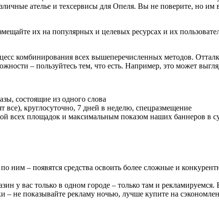
ичные ателье и техсервисы для Опеля. Вы не поверите, но им вс
азмещайте их на популярных и целевых ресурсах и их пользоват
цесс комбинирования всех вышеперечисленных методов. Отталки
жности – пользуйтесь тем, что есть. Например, это может выгляд
зы, состоящие из одного слова
ят все), круглосуточно, 7 дней в неделю, спецразмещение
кой всех площадок и максимальным показом наших баннеров в су
по ним – появятся средства освоить более сложные и конкурентн
газин у вас только в одном городе – только там и рекламируемся.
ки – не показывайте рекламу ночью, лучше купите на сэкономле