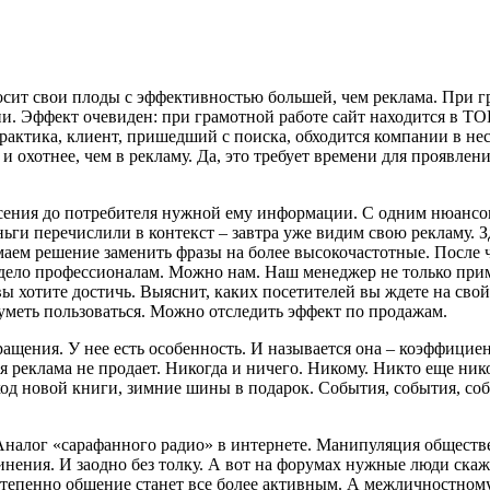
осит свои плоды с эффективностью большей, чем реклама. При г
. Эффект очевиден: при грамотной работе сайт находится в ТОПе
практика, клиент, пришедший с поиска, обходится компании в не
е и охотнее, чем в рекламу. Да, это требует времени для проявлен
ния до потребителя нужной ему информации. С одним нюансом: 
ньги перечислили в контекст – завтра уже видим свою рекламу. З
имаем решение заменить фразы на более высокочастотные. После 
 дело профессионалам. Можно нам. Наш менеджер не только прим
ы хотите достичь. Выяснит, каких посетителей вы ждете на свой
 уметь пользоваться. Можно отследить эффект по продажам.
ращения. У нее есть особенность. И называется она – коэффицие
реклама не продает. Никогда и ничего. Никому. Никто еще нико
од новой книги, зимние шины в подарок. События, события, соб
Аналог «сарафанного радио» в интернете. Манипуляция обществ
синения. И заодно без толку. А вот на форумах нужные люди ск
степенно общение станет все более активным. А межличностному