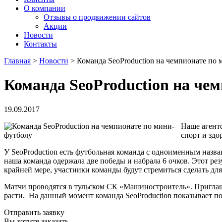
О компании
Отзывы о продвижении сайтов
Акции
Новости
Контакты
Главная
>
Новости
>
Команда SeoProduction на чемпионате по
Команда SeoProduction на че
19.09.2017
Наше агент
спорт и здо
У SeoProduction есть футбольная команда с одноименным назва
наша команда одержала две победы и набрала 6 очков. Этот ре
крайней мере, участники команды будут стремиться сделать д
Матчи проводятся в тульском СК «Машиностроитель». Приглаша
расти. На данный момент команда SeoProduction показывает п
Отправить заявку
Вы хотите заказать