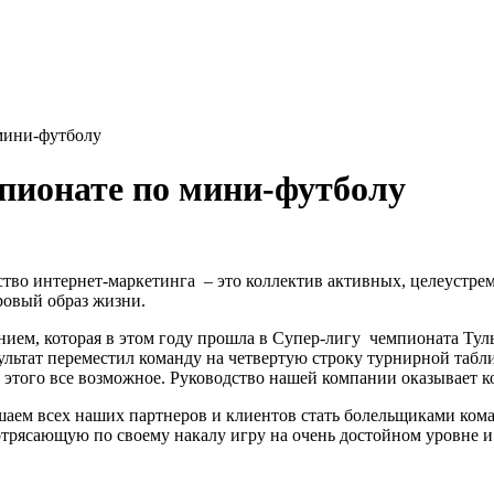
 мини-футболу
мпионате по мини-футболу
ство интернет-маркетинга – это коллектив активных, целеустре
ровый образ жизни.
нием, которая в этом году прошла в Супер-лигу чемпионата Тул
зультат переместил команду на четвертую строку турнирной табл
ля этого все возможное. Руководство нашей компании оказывает
ем всех наших партнеров и клиентов стать болельщиками команд
отрясающую по своему накалу игру на очень достойном уровне и